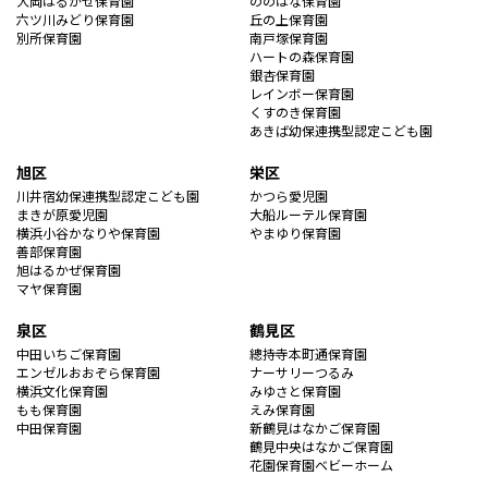
大岡はるかぜ保育園
ののはな保育園
六ツ川みどり保育園
丘の上保育園
別所保育園
南戸塚保育園
ハートの森保育園
銀杏保育園
レインボー保育園
くすのき保育園
あきば幼保連携型認定こども園
旭区
栄区
川井宿幼保連携型認定こども園
かつら愛児園
まきが原愛児園
大船ルーテル保育園
横浜小谷かなりや保育園
やまゆり保育園
善部保育園
旭はるかぜ保育園
マヤ保育園
泉区
鶴見区
中田いちご保育園
總持寺本町通保育園
エンゼルおおぞら保育園
ナーサリーつるみ
横浜文化保育園
みゆさと保育園
もも保育園
えみ保育園
中田保育園
新鶴見はなかご保育園
鶴見中央はなかご保育園
花園保育園ベビーホーム