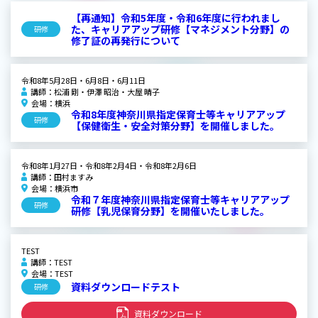
【再通知】令和5年度・令和6年度に行われまし
た、キャリアアップ研修【マネジメント分野】の
研修
修了証の再発行について
令和8年5月28日・6月8日・6月11日
講師：松浦 剛・伊澤 昭治・大屋 晴子
会場：横浜
令和8年度神奈川県指定保育士等キャリアアップ
研修
【保健衛生・安全対策分野】を開催しました。
令和8年1月27日・令和8年2月4日・令和8年2月6日
講師：田村ますみ
会場：横浜市
令和７年度神奈川県指定保育士等キャリアアップ
研修
研修【乳児保育分野】を開催いたしました。
TEST
講師：TEST
会場：TEST
資料ダウンロードテスト
研修
資料ダウンロード