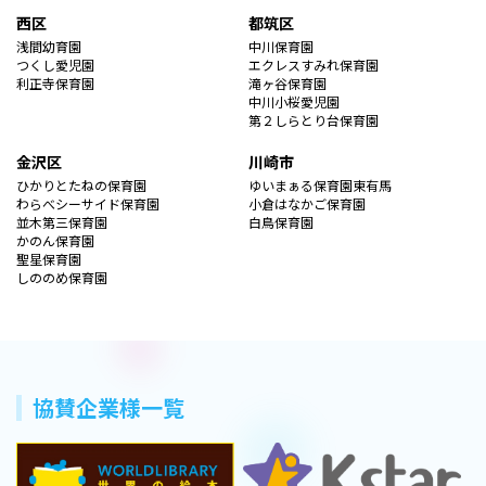
西区
都筑区
浅間幼育園
中川保育園
つくし愛児園
エクレスすみれ保育園
利正寺保育園
滝ヶ谷保育園
中川小桜愛児園
第２しらとり台保育園
金沢区
川崎市
ひかりとたねの保育園
ゆいまぁる保育園東有馬
わらべシーサイド保育園
小倉はなかご保育園
並木第三保育園
白鳥保育園
かのん保育園
聖星保育園
しののめ保育園
協賛企業様一覧