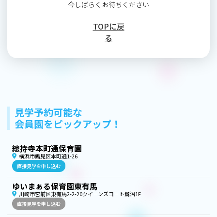
今しばらくお待ちください
TOPに戻
る
見学予約可能な
会員園をピックアップ！
總持寺本町通保育園
横浜市鶴見区本町通1-26
直接見学を申し込む
ゆいまぁる保育園東有馬
川崎市宮前区東有馬2-2-20クイーンズコート鷺沼1F
直接見学を申し込む