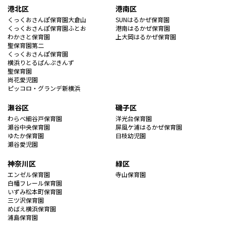
港北区
港南区
くっくおさんぽ保育園大倉山
SUNはるかぜ保育園
くっくおさんぽ保育園ふとお
港南はるかぜ保育園
わかさと保育園
上大岡はるかぜ保育園
聖保育園第二
くっくおさんぽ保育園
横浜りとるぱんぷきんず
聖保育園
尚花愛児園
ピッコロ・グランデ新横浜
瀬谷区
磯子区
わらべ細谷戸保育園
洋光台保育園
瀬谷中央保育園
屏風ケ浦はるかぜ保育園
ゆたか保育園
日枝幼児園
瀬谷愛児園
神奈川区
緑区
エンゼル保育園
寺山保育園
白幡フレール保育園
いずみ松本町保育園
三ツ沢保育園
めばえ横浜保育園
浦島保育園