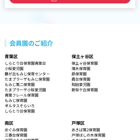
会員園のご紹介
青葉区
保土ヶ谷区
しらとり台保育園青葉台
保土ヶ谷保育園
小桜愛児園
境木保育園
藤が丘もみじ保育センタ－
昴保育園
たまプラーザもみじ保育園
霞台保育園
もみじ第二保育園
和田愛児園
たまプラーザ小桜愛児園
新桜ケ丘保育園
青葉フレール保育園
もみじ保育園
オルタスそらいろ
しらとり台保育園
南区
戸塚区
めぐみ保育園
あきば第2保育園
三春台保育園
戸塚ほしの木保育園